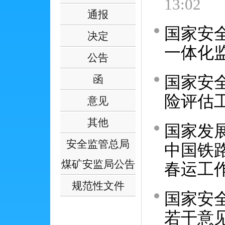
13:02
通报
国家安
决定
一体化
公告
国家安
函
险评估
意见
其他
国家发
安全监管总局
中国铁路
煤矿安监局公告
春运工
规范性文件
国家安
若干意