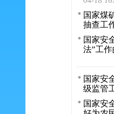
04-18 16
国家煤
抽查工
国家安
法”工
国家安
级监管
国家安
好为农