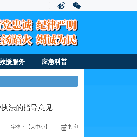
救援服务
应急科普
管执法的指导意见
字体：【
大
中
小
】
打印