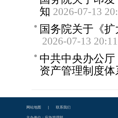
知
2026-07-13 20
国务院关于《扩
2026-07-13 20:11
中共中央办公厅
资产管理制度体
网站地图
|
联系我们
主办单位：应急管理部