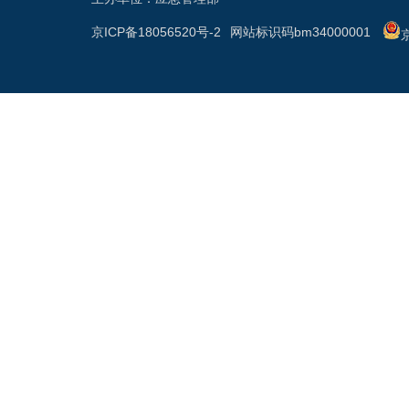
京ICP备18056520号-2
网站标识码bm34000001