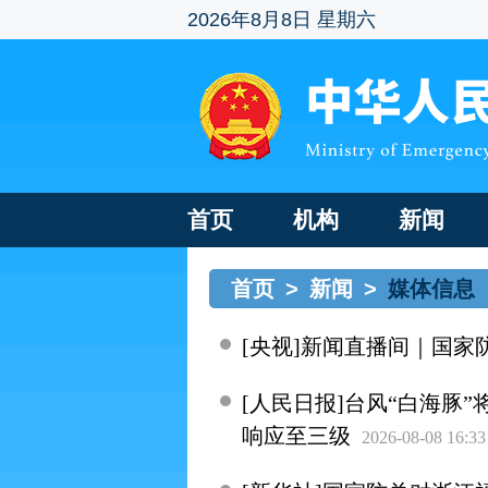
2026年8月8日 星期六
首页
机构
新闻
首页
>
新闻
>
媒体信息
[央视]新闻直播间｜国家
[人民日报]台风“白海豚
响应至三级
2026-08-08 16:33