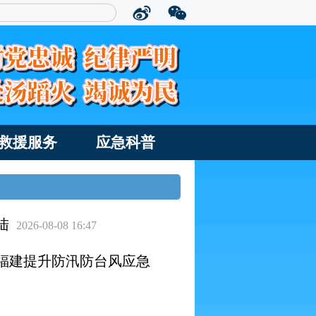
救援服务
应急科普
陆
2026-08-08 16:47
、福建提升防汛防台风应急