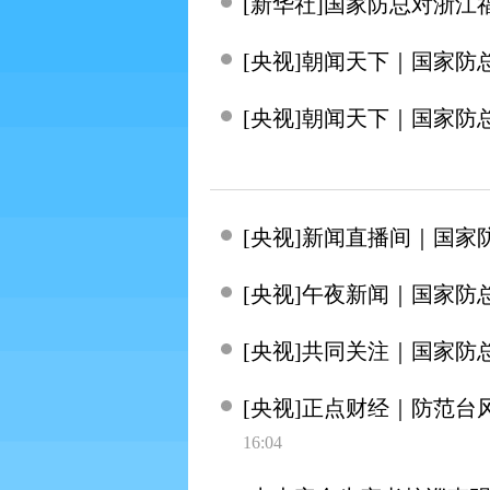
[新华社]国家防总对浙
[央视]朝闻天下｜国家防
[央视]朝闻天下｜国家防
[央视]新闻直播间｜国家
[央视]午夜新闻｜国家防
[央视]共同关注｜国家
[央视]正点财经｜防范台
16:04