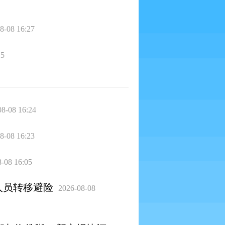
8-08 16:27
25
08-08 16:24
8-08 16:23
-08 16:05
人员转移避险
2026-08-08