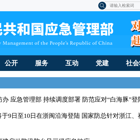
公开
服务
互动
党建
社会
防办 应急管理部 持续调度部署 防范应对“白海豚”登
”将于9日至10日在浙闽沿海登陆 国家防总针对浙江