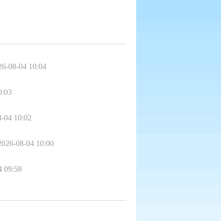
26-08-04 10:04
0:03
-04 10:02
2026-08-04 10:00
4 09:58