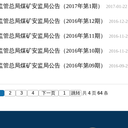
监管总局煤矿安监局公告（2017年第1期）
2017-01-22
监管总局煤矿安监局公告（2016年第12期）
2016-12-2
监管总局煤矿安监局公告（2016年第11期）
2016-11-2
监管总局煤矿安监局公告（2016年第10期）
2016-11-2
监管总局煤矿安监局公告（2016年第09期）
2016-09-2
2
3
4
下一页
跳转
共
4
页
64
条