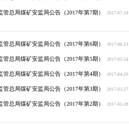
监管总局煤矿安监局公告（2017年第7期）
2017-07-19
监管总局煤矿安监局公告（2017年第6期）
2017-06-23
监管总局煤矿安监局公告（2017年第5期）
2017-05-24
监管总局煤矿安监局公告（2017年第4期）
2017-04-20
监管总局煤矿安监局公告（2017年第3期）
2017-03-27
监管总局煤矿安监局公告（2017年第2期）
2017-02-28