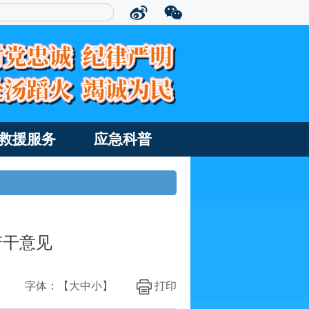
救援服务
应急科普
若干意见
字体：【
大
中
小
】
打印