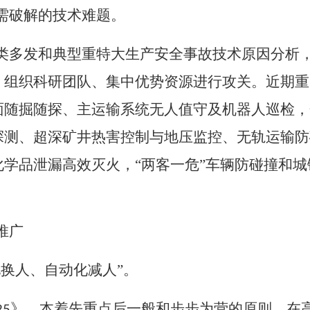
需破解的技术难题。
类多发和典型重特大生产安全事故技术原因分析
，组织科研团队、集中优势资源进行攻关。近期重
面随掘随探、主运输系统无人值守及机器人巡检，
探测、超深矿井热害控制与地压监控、无轨运输防
学品泄漏高效灭火，“两客一危”车辆防碰撞和
推广
化换人、自动化减人”。
》，本着先重点后一般和步步为营的原则，在高
25