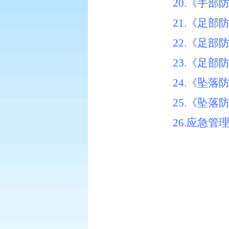
20.《手
21.《足
22.《足
23.《足
24.《坠
25.《坠
26.
应急管