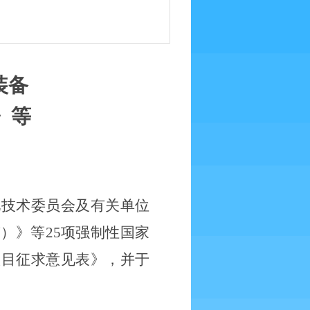
装备
》等
化技术委员会及有关单位
稿）》
等
25项强制性国家
项目征求意见表》
，并于