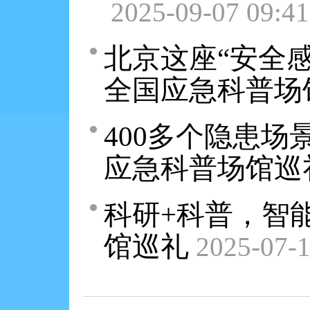
2025-09-07 09:41
北京这座“安全感
全国应急科普场
400多个隐患场
应急科普场馆巡
科研+科普，智能
馆巡礼
2025-07-1