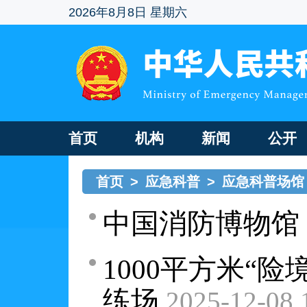
2026年8月8日 星期六
首页
机构
新闻
公开
首页
>
应急科普
>
应急科普场馆
中国消防博物馆
1000平方米“
练场
2025-12-08 