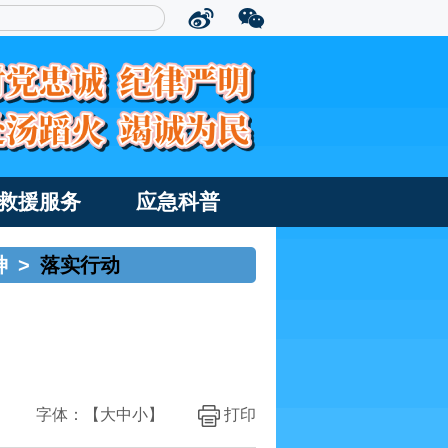
救援服务
应急科普
神
>
落实行动
字体：【
大
中
小
】
打印