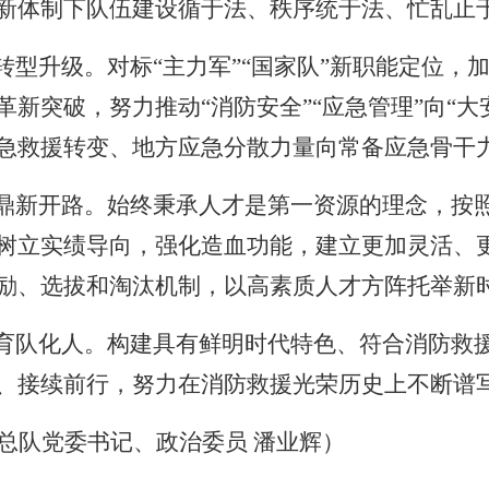
新体制下队伍建设循于法、秩序统于法、忙乱止
”转型升级。对标“主力军”“国家队”新职能定位，
新突破，努力推动“消防安全”“应急管理”向“大安
急救援转变、地方应急分散力量向常备应急骨干
”鼎新开路。始终秉承人才是第一资源的理念，按
树立实绩导向，强化造血功能，建立更加灵活、
励、选拔和淘汰机制，以高素质人才方阵托举新
”育队化人。构建具有鲜明时代特色、符合消防救
、接续前行，努力在消防救援光荣历史上不断谱
总队党委书记、政治委员
潘业辉
）