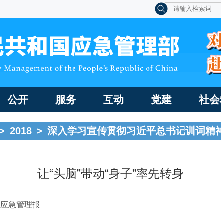
公开
服务
互动
党建
社会
>
2018
>
深入学习宣传贯彻习近平总书记训词精
让“头脑”带动“身子”率先转身
国应急管理报