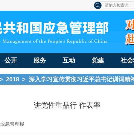
公开
服务
互动
党建
社会
>
2018
>
深入学习宣传贯彻习近平总书记训词精
讲党性重品行 作表率
国应急管理报