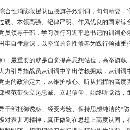
综合性消防救援队伍授旗并致训词，句句精要，
过硬、本领高强、纪律严明、作风优良的国家综
党员领导干部，学习践行习近平总书记的训词必
树牢自律意识，以坚强的党性修养为践行领袖重
神，最重要的就是自觉提高思想站位，高举旗帜
大力引导指战员从训词中学出信赖拥戴，从训词
党走的政治定力，从维护核心、听从指挥的高度
部模范带头立起忠诚、立起信仰，始终听党话，
导干部抵御诱惑、经受考验、保持思想纯洁的“防
极对表训词精神，真正做到在思想上高度认同，