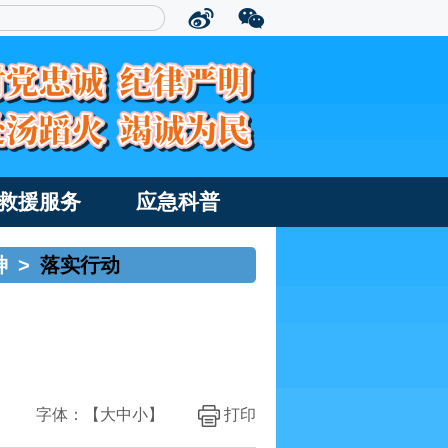
救援服务
应急科普
神
>
落实行动
字体：【
大
中
小
】
打印