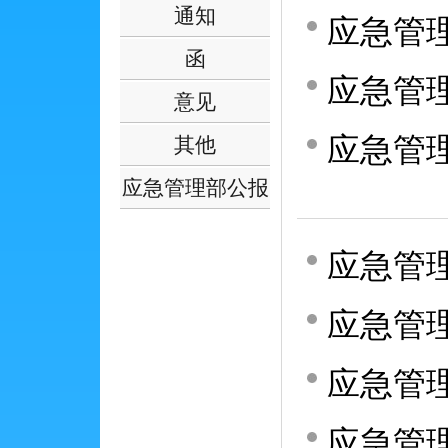
通知
应急管理
函
应急管理
意见
应急管理
其他
应急管理部公报
应急管理
应急管理
应急管理
应急管理