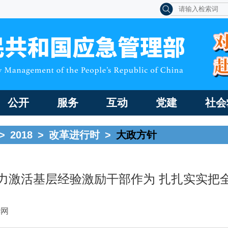
公开
服务
互动
党建
社会
>
2018
>
改革进行时
>
大政方针
力激活基层经验激励干部作为 扎扎实实把
华网