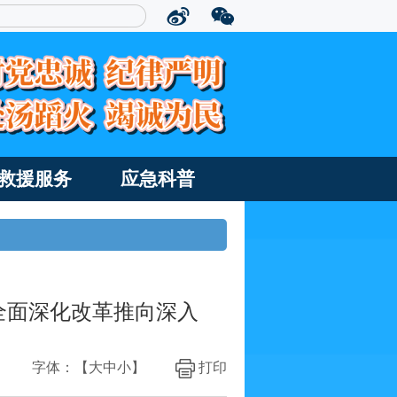
救援服务
应急科普
全面深化改革推向深入
字体：【
大
中
小
】
打印