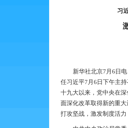
习
新华社北京
7
月
6
日电
任习近平
7
月
6
日下午主持
十九大以来，党中央在深
面深化改革取得新的重大
打攻坚战，激发制度活力