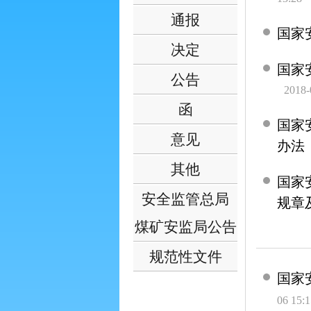
通报
国家
决定
国家
公告
2018-
函
国家
意见
办法
其他
国家
安全监管总局
规章
煤矿安监局公告
规范性文件
国家
06 15:1