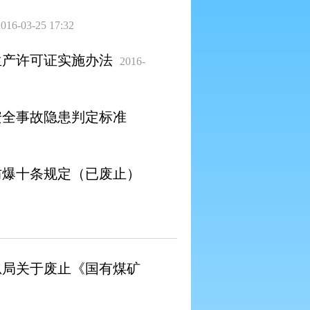
2016-03-25 17:32
生产许可证实施办法
2016-
安全事故隐患判定标准
防爆十条规定（已废止）
总局关于废止《国有煤矿