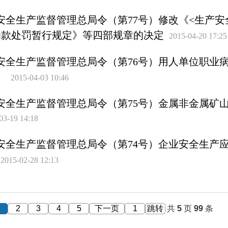
安全生产监督管理总局令（第77号）修改《<生产
罚款处罚暂行规定》等四部规章的决定
2015-04-20 17:25
安全生产监督管理总局令（第76号）用人单位职业
）
2015-04-03 10:46
安全生产监督管理总局令（第75号）金属非金属矿
03-19 14:18
安全生产监督管理总局令（第74号）企业安全生产
2015-02-28 12:13
2
3
4
5
下一页
跳转
共
5
页
99
条