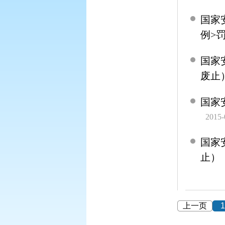
国家
例>
国家
废止
国家
2015-
国家
止）
上一页
1