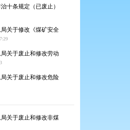
防治十条规定（已废止）
总局关于修改《煤矿安全
7:29
总局关于废止和修改劳动
3
总局关于废止和修改危险
总局关于废止和修改非煤