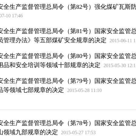
安全生产监督管理总局令（第82号）强化煤矿瓦斯
07-10 17:46
安全生产监督管理总局令（第81号）国家安全监管
员管理办法》等五部煤矿安全规章的决定
2015-06-11 1
安全生产监督管理总局令（第80号）国家安全监管
用品和安全培训等领域十部规章的决定
2015-05-30 12:1
安全生产监督管理总局令（第79号）国家安全监管
品等领域七部规章的决定
2015-05-28 11:10
安全生产监督管理总局令（第78号）国家安全监管
山领域九部规章的决定
2015-05-27 17:53