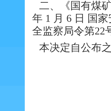
二、《国有煤
年
1
月
6
日
国家
全监察局令第
22
本决定自公布