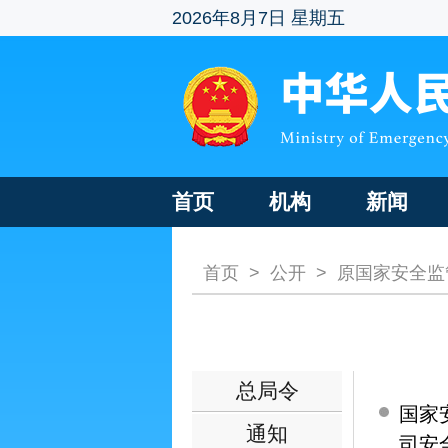
2026年8月7日 星期五
首页
机构
新闻
首页
>
公开
>
原国家安全监
总局令
国家
通知
司安