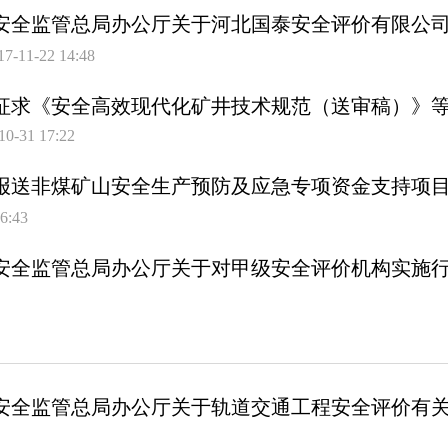
安全监管总局办公厅关于河北国泰安全评价有限公
17-11-22 14:48
征求《安全高效现代化矿井技术规范（送审稿）》等
10-31 17:22
报送非煤矿山安全生产预防及应急专项资金支持项
6:43
安全监管总局办公厅关于对甲级安全评价机构实施
安全监管总局办公厅关于轨道交通工程安全评价有