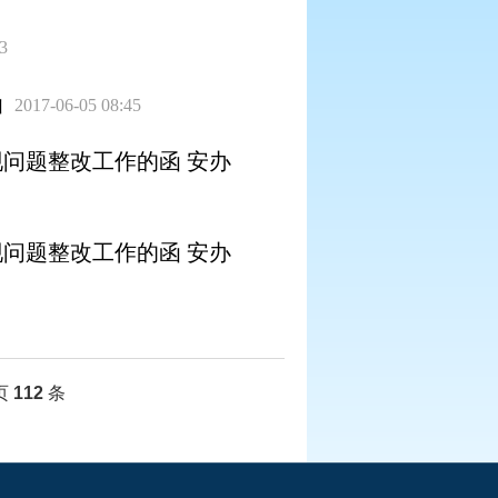
3
函
2017-06-05 08:45
问题整改工作的函 安办
问题整改工作的函 安办
页
112
条