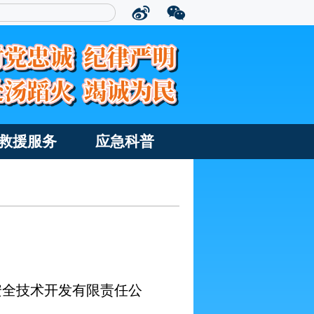
救援服务
应急科普
安全技术开发有限责任公