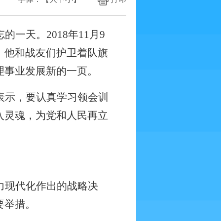
忘的一天。
2018
年
11
月
9
，他和战友们护卫着队旗
理事业发展新的一页。
表示，要认真学习领会训
入灵魂，为党和人民再立
力现代化作出的战略决
要举措。