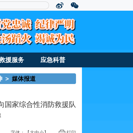
救援服务
应急科普
神
>
媒体报道
向国家综合性消防救援队
员
字体：【
大
中
小
】
打印