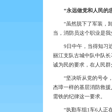
“永远做党和人民的
“虽然脱下了军装，
当，消防员这个职业是我
9
日中午，当得知习
丽江支队古城中队中队长
诚为民的要求，在人民群
“坚决听从党的号令
杰璋一样的基层消防救援
需铁的纪律这一要求。
“执勤车组
1
车
6
人正