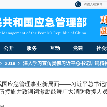
公开
服务
互动
党建
社会
>
2018
>
深入学习宣传贯彻习近平总书记训词精
我国应急管理事业新局面——习近平总书记
伍授旗并致训词激励鼓舞广大消防救援人
华网