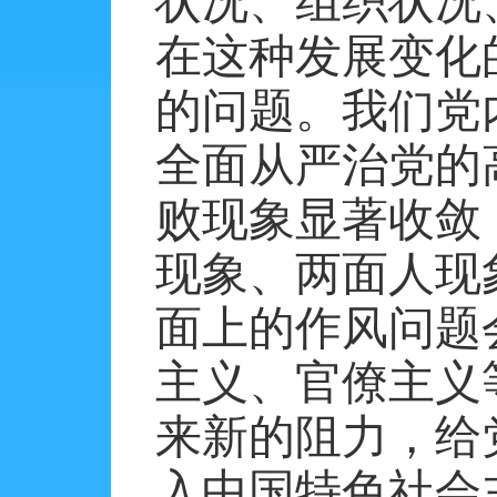
状况、组织状况
在这种发展变化
的问题。我们党
全面从严治党的
败现象显著收敛
现象、两面人现
面上的作风问题
主义、官僚主义
来新的阻力，给
入中国特色社会