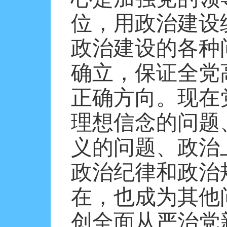
位，用政治建设
政治建设的各种
确立，保证全党
正确方向。现在
理想信念的问题、
义的问题、政治
政治纪律和政治
在，也成为其他
创全面从严治党