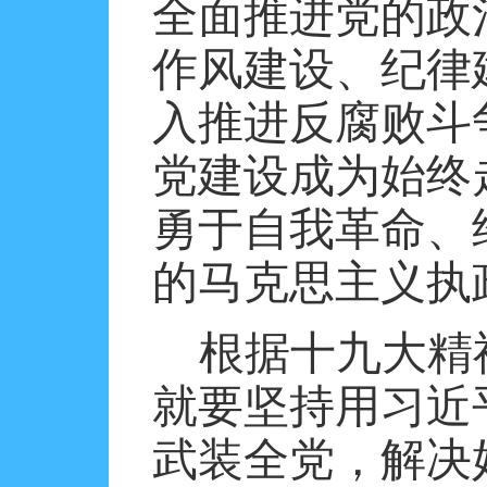
全面推进党的政
作风建设、纪律
入推进反腐败斗
党建设成为始终
勇于自我革命、
的马克思主义执
根据十九大精
就要坚持用习近
武装全党，解决