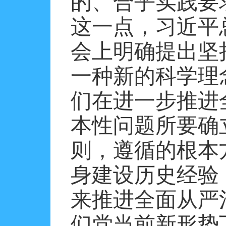
的、合乎实践要
这一点，习近平
会上明确提出坚
一种新的科学理
们在进一步推进
本性问题所要确
则，遵循的根本
身建设历史经验
来推进全面从严
们党当前新形势