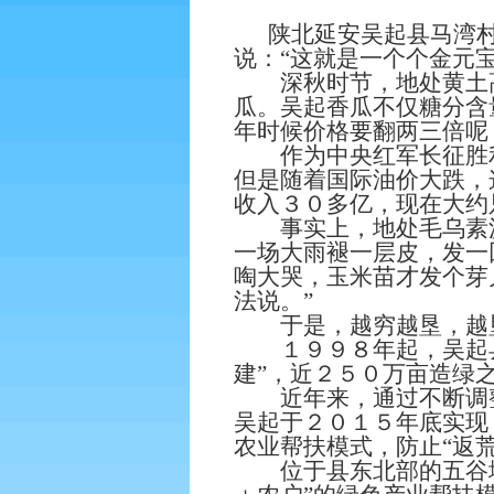
陕北延安吴起县马湾村
说：“这就是一个个金元宝
深秋时节，地处黄土高
瓜。吴起香瓜不仅糖分含
年时候价格要翻两三倍呢
作为中央红军长征胜利
但是随着国际油价大跌，
收入３０多亿，现在大约
事实上，地处毛乌素沙
一场大雨褪一层皮，发一
啕大哭，玉米苗才发个芽
法说。”
于是，越穷越垦，越垦
１９９８年起，吴起县
建”，近２５０万亩造绿之
近年来，通过不断调整产
吴起于２０１５年底实现
农业帮扶模式，防止“返荒
位于县东北部的五谷城镇