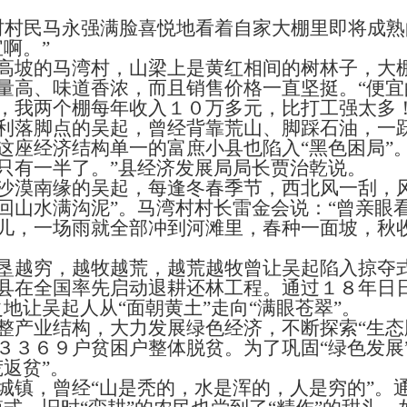
村民马永强满脸喜悦地看着自家大棚里即将成熟
啊。”
坡的马湾村，山梁上是黄红相间的树林子，大棚
量高、味道香浓，而且销售价格一直坚挺。“便宜
，我两个棚每年收入１０万多元，比打工强太多！
落脚点的吴起，曾经背靠荒山、脚踩石油，一跃
这座经济结构单一的富庶小县也陷入“黑色困局”
只有一半了。”县经济发展局局长贾治乾说。
漠南缘的吴起，每逢冬春季节，西北风一刮，风
回山水满沟泥”。马湾村村长雷金会说：“曾亲眼
儿，一场雨就全部冲到河滩里，春种一面坡，秋
越穷，越牧越荒，越荒越牧曾让吴起陷入掠夺
在全国率先启动退耕还林工程。通过１８年日日
地让吴起人从“面朝黄土”走向“满眼苍翠”。
业结构，大力发展绿色经济，不断探索“生态脱
３３６９户贫困户整体脱贫。为了巩固“绿色发展
返贫”。
，曾经“山是秃的，水是浑的，人是穷的”。通