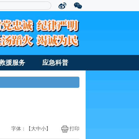
救援服务
应急科普
字体：【
大
中
小
】
打印