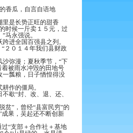
的香瓜，自言自语地
里是长势正旺的甜香
的时候一斤卖１５元，过
”马永强说。
跨进全国百强县之列。
。“２０１４年我们县财政
沙弥漫；夏秋季节，“下
看着被雨水冲毁的田地号
收一瓢粮，日子恓惶得没
式耕作的僵局。
不歇“封、改、退、还、
贫”，曾经“县富民穷”的
”成果，吴起还不断创新
过“支部＋合作社＋基地