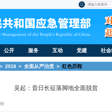
公开
服务
互动
党建
社会
>
2018
>
全面从严治党
>
红色历程
吴起：昔日长征落脚地全面脱贫
华社