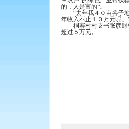
＋农户”的绿色产业帮扶模
的，人是富的”。
“去年我４０亩谷子地
年收入不止１０万元呢。
桐寨村村支书张彦财告
超过５万元。