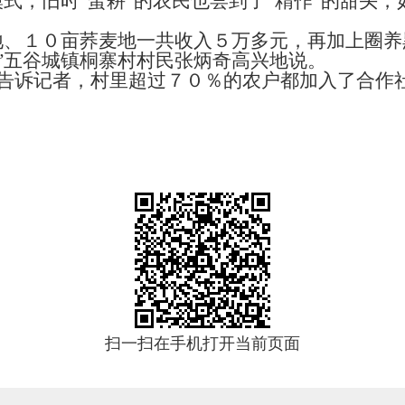
式，旧时“蛮耕”的农民也尝到了“精作”的甜头，
、１０亩荞麦地一共收入５万多元，再加上圈养
”五谷城镇桐寨村村民张炳奇高兴地说。
诉记者，村里超过７０％的农户都加入了合作社
扫一扫在手机打开当前页面