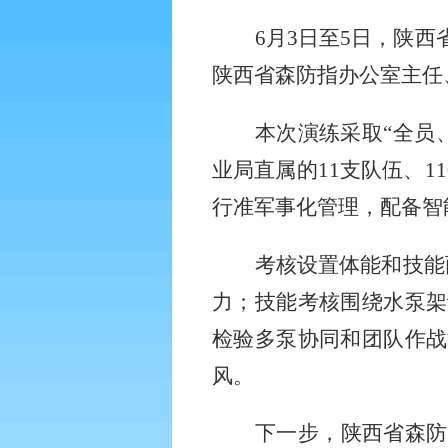
6
月
3
日至
5
日，陕西
陕西省森防指办公室主任
本次演练采取
“全员
业局直属的
11
支队伍、
11
行准军事化管理，配备智
考核设置体能和技能
力；技能考核围绕水泵架
检验多泵协同和团队作战
风。
下一步，陕西省森防