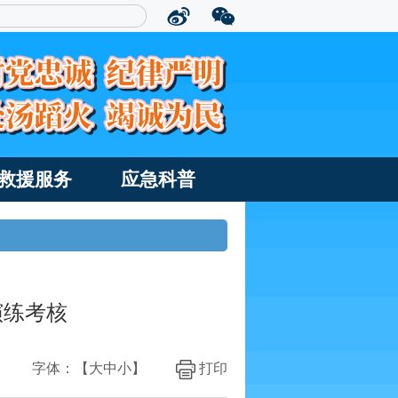
救援服务
应急科普
演练考核
字体：【
大
中
小
】
打印