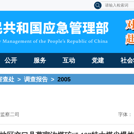
公开
服务
互动
党建
社会
害查处
>
调查报告
>
2005
矿监察二司
字体：