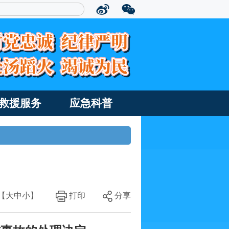
救援服务
应急科普
【
大
中
小
】
打印
分享