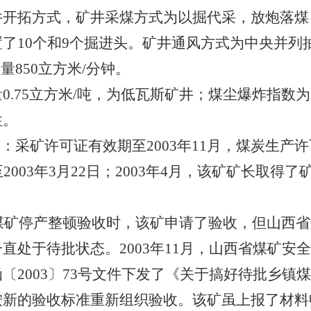
拓方式，矿井采煤方式为以掘代采，放炮落煤
了10个和9个掘进头。矿井通风方式为中央并列
量850立方米/分钟。
75立方米/吨，为低瓦斯矿井；煤尘爆炸指数为3
性。
采矿许可证有效期至2003年11月，煤炭生产许可
2003年3月22日；2003年4月，该矿矿长取得
煤矿停产整顿验收时，该矿申请了验收，但山西省
直处于待批状态。2003年11月，山西省煤矿安
〔2003〕73号文件下发了《关于搞好待批乡镇
按新的验收标准重新组织验收。该矿虽上报了材料