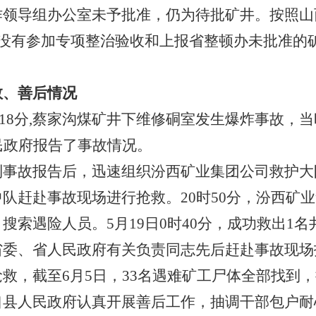
作领导组办公室未予批准，仍为待批矿井。按照山
有关“没有参加专项整治验收和上报省整顿办未批准的
救、善后情况
时18分,蔡家沟煤矿井下维修硐室发生爆炸事故，当
民政府报告了事故情况。
故报告后，迅速组织汾西矿业集团公司救护大
队赶赴事故现场进行抢救。20时50分，汾西矿
搜索遇险人员。5月19日0时40分，成功救出1
、省人民政府有关负责同志先后赶赴事故现场
救，截至6月5日，33名遇难矿工尸体全部找到
人民政府认真开展善后工作，抽调干部包户耐