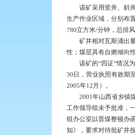
该矿采用竖井、斜井开
生产作业区域，分别布置
780立方米/分钟，总排风
矿井相对瓦斯涌出量0.
性；煤层具有自燃倾向
该矿的“四证”情况为：
30日，营业执照有效期至
2005年12月）。
2001年山西省乡镇
工作领导组未予批准，一
组办公室以晋煤整顿办函
知》，要求对待批矿井