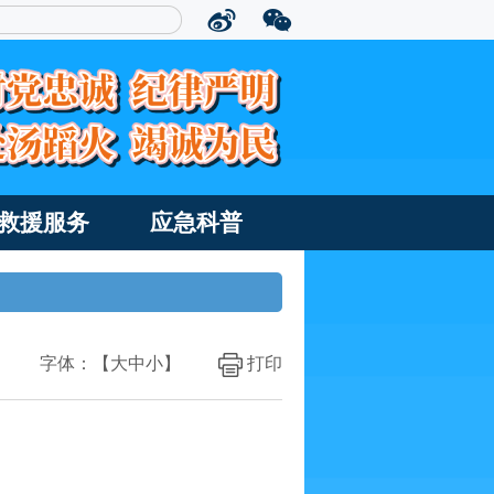
救援服务
应急科普
字体：【
大
中
小
】
打印