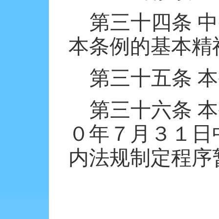
第三十四条
中
本条例的基本精
第三十五条
本
第三十六条
本
０年７月３１日
内法规制定程序