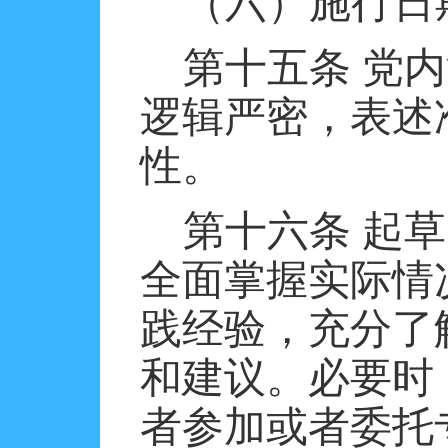
（六）施行日
第十五条
党内
逻辑严密，表述
性。
第十六条
起草
全面掌握实际情
践经验，充分了
和建议。必要时
者参加或者委托