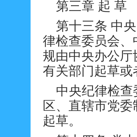
第三章
起
草
第十三条
中央
律检查委员会、
规由中央办公厅
有关部门起草或
中央纪律检查
区、直辖市党委
起草。