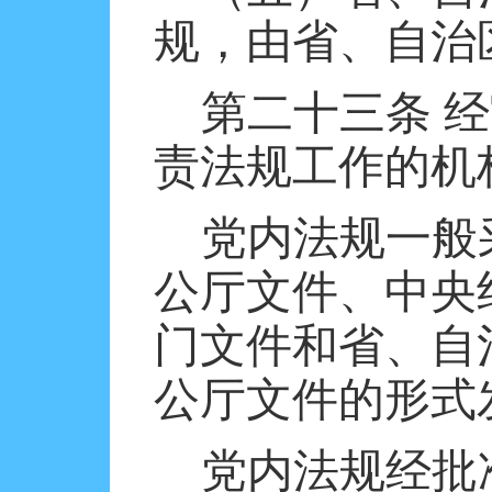
规，由省、自治
第二十三条
经
责法规工作的机
党内法规一般
公厅文件、中央
门文件和省、自
公厅文件的形式
党内法规经批