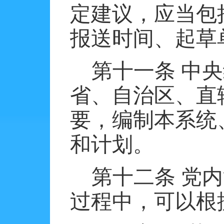
定建议，应当包
报送时间、起草
第十一条
中央
省、自治区、直
要，编制本系统
和计划。
第十二条
党内
过程中，可以根