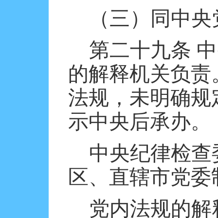
（三）同中央
第二十九条
中
的解释机关负责
法规，未明确规
示中央后承办。
中央纪律检查
区、直辖市党委
党内法规的解