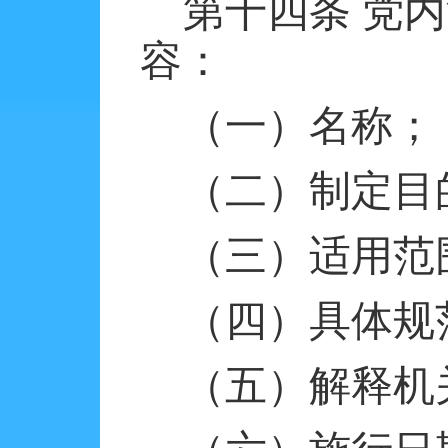
第十四条
党内
容：
（一）名称；
（二）制定目
（三）适用范
（四）具体规
（五）解释机