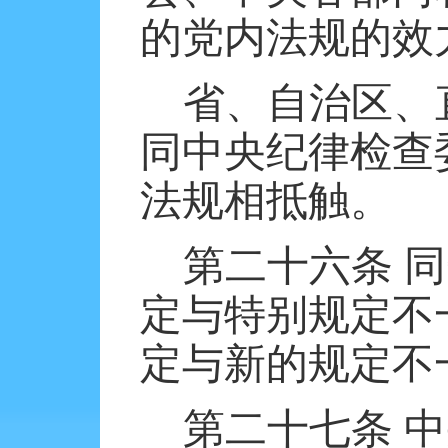
的党内法规的效
省、自治区、
同中央纪律检查
法规相抵触。
第二十六条
同
定与特别规定不
定与新的规定不
第二十七条
中