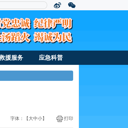
救援服务
应急科普
字体：【
大
中
小
】
打印