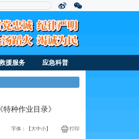
救援服务
应急科普
《特种作业目录》
字体：【
大
中
小
】
打印