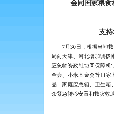
会同国家粮食
支持
7
月
30
日，根据当地救
局向天津、河北增加调拨
应急物资政社协同保障机
金会、小米基金会等
11
家
品、家庭应急箱、卫生箱
众紧急转移安置和救灾救