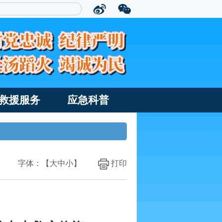
救援服务
应急科普
字体：【
大
中
小
】
打印