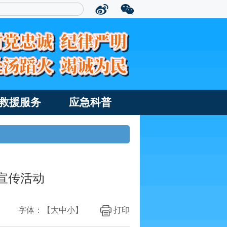
救援服务
应急科普
宣传活动
字体：【
大
中
小
】
打印