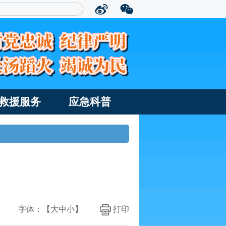
救援服务
应急科普
字体：【
大
中
小
】
打印