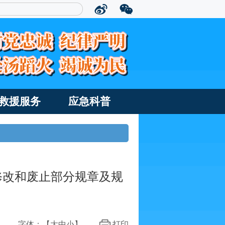
救援服务
应急科普
修改和废止部分规章及规
字体：【
大
中
小
】
打印