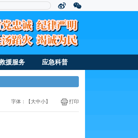
救援服务
应急科普
字体：【
大
中
小
】
打印