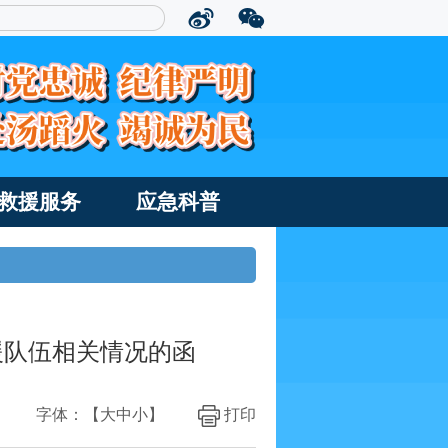
救援服务
应急科普
援队伍相关情况的函
字体：【
大
中
小
】
打印