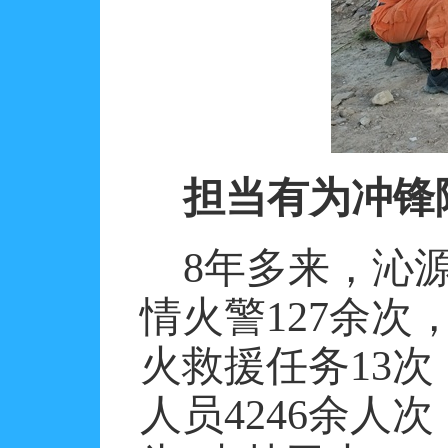
担当有为冲锋
8
年多来，沁
情火警
127
余次
火救援任务
13
次
人员
4246
余人次