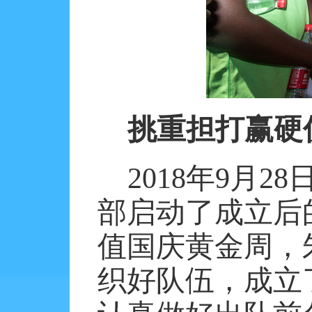
挑重担打赢硬
2018
年
9
月
28
部启动了成立后
值国庆黄金周，
织好队伍，成立