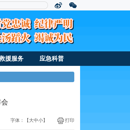
救援服务
应急科普
布会
字体：【
大
中
小
】
打印