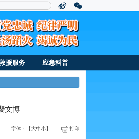
救援服务
应急科普
裴文博
字体：【
大
中
小
】
打印