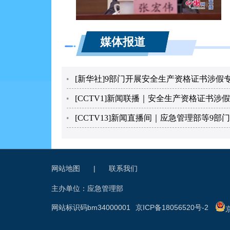
谢谢主持人。女士们、
面。
媒体报道
安全生产资格证书涉假
[新华社]9部门开展安全生产资格证书涉假
员持假证或无证违规作业酿
[CCTV1]新闻联播｜安全生产资格证书涉
击，取得阶段性治理效果。
容易死灰复燃，比如，去年
虚假网站后台数据显示，超
网站地图
|
联系我们
为全面加强安全生产资
犯罪活动，应急管理部、中
主办单位：应急管理部
管总局、国家矿山安监局、
网站标识码bm34000001
京ICP备18056520号-2
化”的思路研究做好安全生