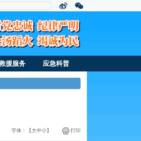
救援服务
应急科普
字体：【
大
中
小
】
打印