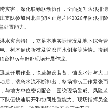
涝灾害，深化联勤联动协作，全面提升防汛排
庄支队参加河北自贸区正定片区
2026年防汛
急处置能力。
洪水灾害特征，立足本地实际情况及地下综合
电、树木倒伏折枝及管廊雨水倒灌等险情。接
及16台排涝车赶赴现场开展作业。
迅速开展作业，快速架设装备、铺设水带与大
动后，湍急水流不断排出，整场排涝工作紧张
，与地方单位密切配合，围绕现场警戒、风险
下队伍快速展开和协同处置能力。现场指挥员