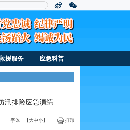
救援服务
应急科普
防汛排险应急演练
字体：【
大
中
小
】
打印