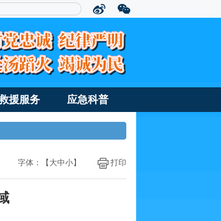
救援服务
应急科普
字体：【
大
中
小
】
打印
域