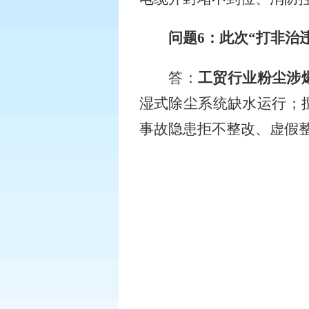
问题
6
：此次“打非治
答：
工贸行业粉尘涉
湿式除尘系统缺水运行；
事故隐患拒不整改、虚假