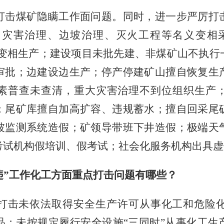
打击煤矿隐瞒工作面问题。同时，进一步严厉打
、灾害治理、边坡治理、灭火工程等名义变相
义变相生产；建设项目未批先建、非煤矿山不执
审批；边建设边生产；停产停建矿山擅自恢复生
素普查未查清，重大灾害治理不到位组织生产
；尾矿库擅自加高扩容、违规蓄水；擅自回采尾
坡监测系统造假；矿领导带班下井造假；极端天
考试机构假培训、假考试；社会化服务机构出具虚
违”工作化工方面重点打击问题有哪些？
打击未依法取得安全生产许可从事化工和危险
品；未按规定履行安全设施
“三同时”从事化工