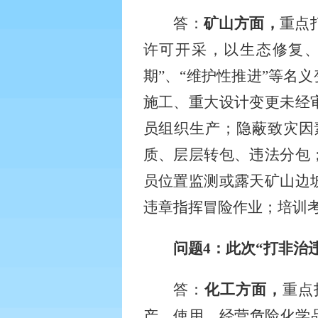
答：
矿山方面，
重点
许可开采，以生态修复
期”、“维护性推进”等名
施工、重大设计变更未经
员组织生产；隐蔽致灾因
质、层层转包、违法分包
员位置监测或露天矿山边
违章指挥冒险作业；培训
问题
4
：此次“打非治
答：
化工方面，
重点
产、使用、经营危险化学