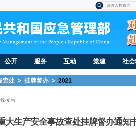
公开
服务
互动
党建
社会
害查处
>
挂牌督办
>
2021
防救援局
重大生产安全事故查处挂牌督办通知