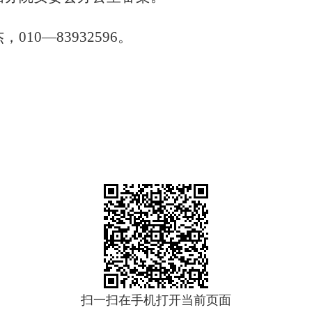
杰，
010
—
83932596
。
扫一扫在手机打开当前页面