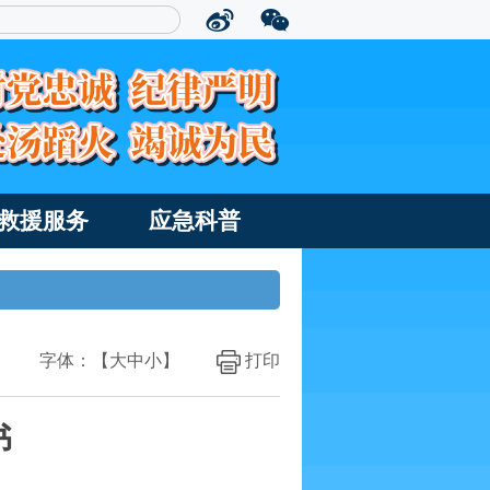
救援服务
应急科普
字体：【
大
中
小
】
打印
书