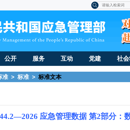
公开
服务
互动
党建
社会
标准
>
标准
>
标准文本
 44.2—2026 应急管理数据 第2部分