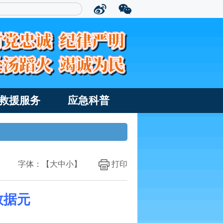
救援服务
应急科普
字体：【
大
中
小
】
打印
：数据元