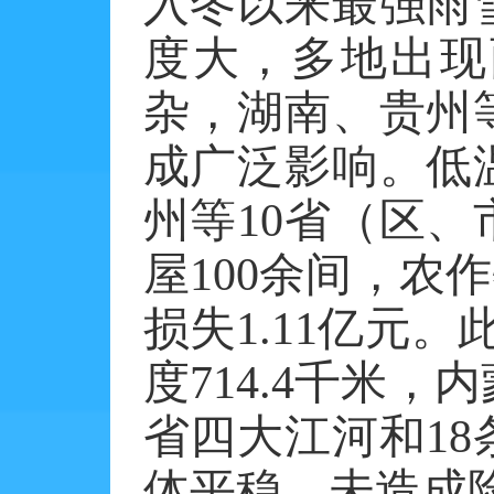
入冬以来最强雨
度大，多地出现
杂，湖南、贵州
成广泛影响。低
州等
10
省（区、
屋
100
余间，农作
损失
1.11
亿元。
度
714.4
千米，内
省四大江河和
18
体平稳，未造成