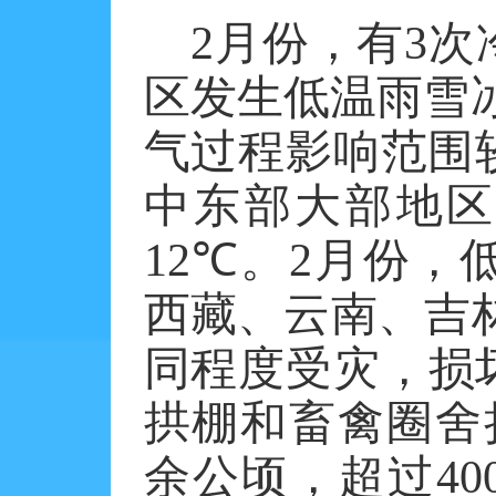
2
月份，有
3
次
区发生低温雨雪
气过程影响范围
中东部大部地
12
℃。
2
月份，
西藏、云南、吉
同程度受灾，损
拱棚和畜禽圈舍
余公顷，超过
40