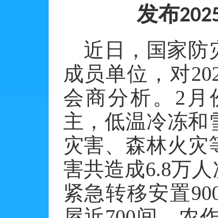
发布
202
近日，国家防
成员单位，对
20
会商分析。
2
月
主，低温冷冻和
灾害、森林火灾
害共造成
6.8
万人
紧急转移安置
90
屋近
700
间，农