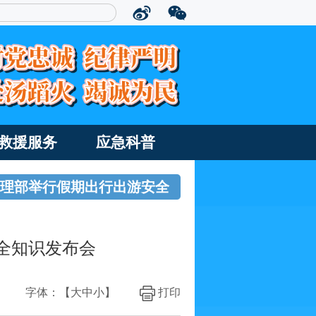
救援服务
应急科普
急管理部举行假期出行出游安全
全知识发布会
字体：【
大
中
小
】
打印