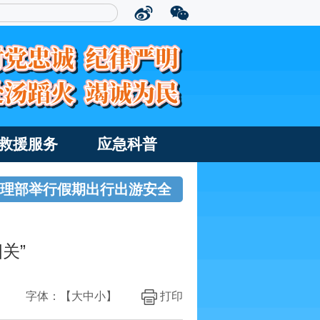
救援服务
应急科普
急管理部举行假期出行出游安全
关”
字体：【
大
中
小
】
打印