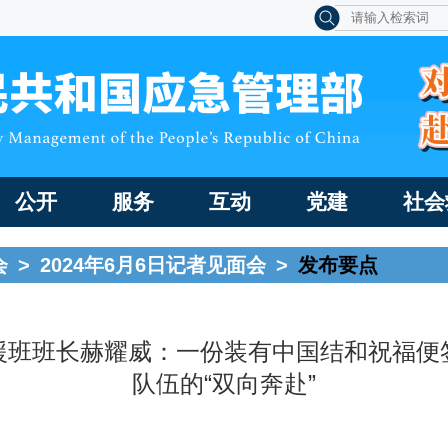
公开
服务
互动
党建
社会
会
>
2024年6月6日记者见面会
>
发布要点
援班班长赫耀威：一份装有中国结和祝福便
队伍的“双向奔赴”