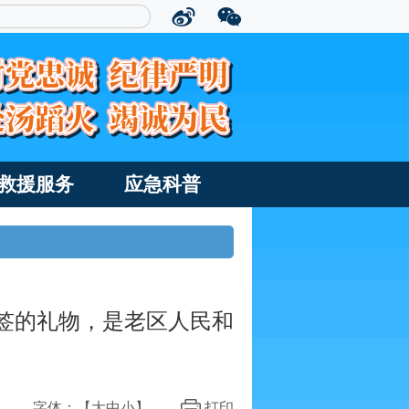
救援服务
应急科普
签的礼物，是老区人民和
字体：【
大
中
小
】
打印