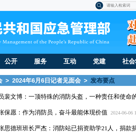
公开
服务
互动
党建
社会
会
>
2024年6月6日记者见面会
>
发布要点
员裴文博：一顶特殊的消防头盔，一种责任和使命
张保愿：作为消防员，奋斗最能体现价值
2024-06-06 
张思德班班长严杰：消防站已捐资助学21人，捐款捐