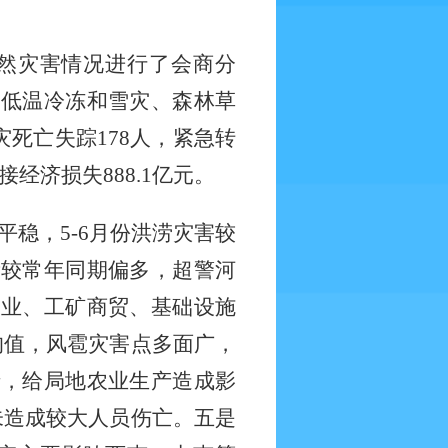
然灾害情况进行了会商分
、低温冷冻和雪灾、森林草
灾死亡失踪
178
人，紧急转
接经济损失
888.1
亿元。
平稳，
5-6
月份洪涝灾害较
量较常年同期偏多，超警河
农业、工矿商贸、基础设施
均值，风雹灾害点多面广，
情，给局地农业生产造成影
未造成较大人员伤亡。五是