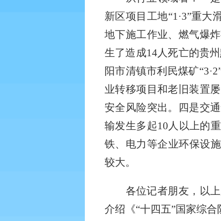
新区项目工地“
1
·
3
”重大
地下施工作业、燃气爆炸
生了造成
14
人死亡的贵州
阳市清镇市利民煤矿“
3
·
2
业转移项目和老旧装置屡
安全风险突出。四是交通
输发生多起
10
人以上的重
铁、电力等企业环保设施
较大。
各位记者朋友，以上
介绍《“十四五”国家综