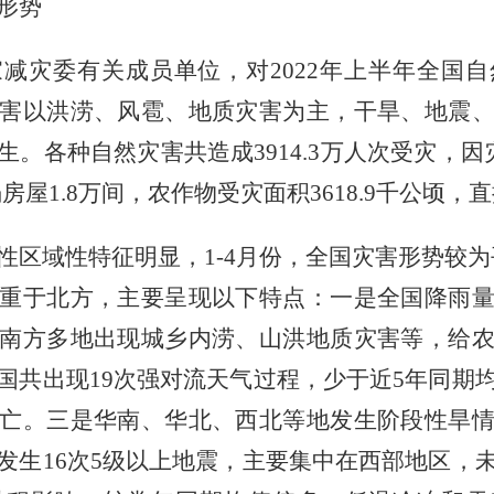
形势
家减灾委有关成员单位，对
2022
年上半年全国自
害以洪涝、风雹、地质灾害为主，干旱、地震
生。各种自然灾害共造成
3914.3
万人次受灾，因
塌房屋
1.8
万间，农作物受灾面积
3618.9
千公顷，直
性区域性特征明显，
1-4
月份，全国灾害形势较为
重于北方，主要呈现以下特点：一是全国降雨
南方多地出现城乡内涝、山洪地质灾害等，给
国共出现
19
次强对流天气过程，少于近
5
年同期
亡。三是华南、华北、西北等地发生阶段性旱
发生
16
次
5
级以上地震，主要集中在西部地区，