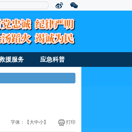
救援服务
应急科普
字体：【
大
中
小
】
打印