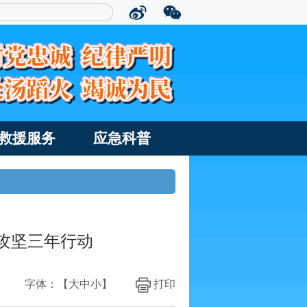
救援服务
应急科普
攻坚三年行动
字体：【
大
中
小
】
打印