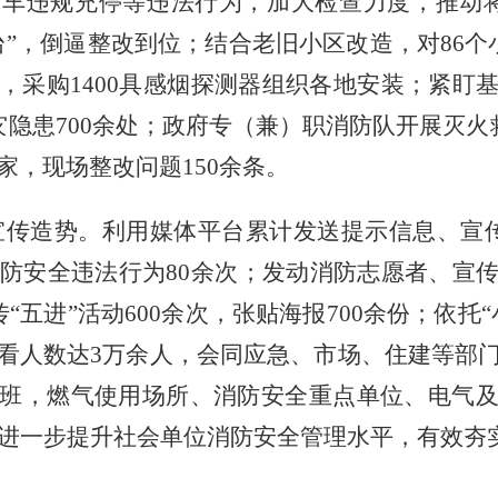
车违规充停等违法行为，加大检查力度，推动
”，倒逼整改到位；结合老旧小区改造，对86个
，采购1400具感烟探测器组织各地安装；紧盯
灾隐患700余处；政府专（兼）职消防队开展灭火
家，现场整改问题150余条。
宣传造势。利用媒体平台累计发送提示信息、宣
消防安全违法行为80余次；发动消防志愿者、宣
传“五进”活动600余次，张贴海报700余份；依托
看人数达3万余人，会同应急、市场、住建等部
班，燃气使用场所、消防安全重点单位、电气
加，进一步提升社会单位消防安全管理水平，有效夯