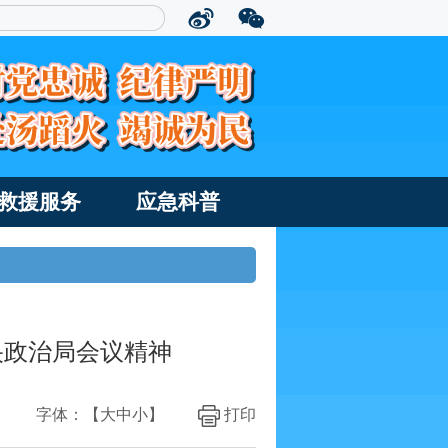
救援服务
应急科普
央政治局会议精神
字体：【
大
中
小
】
打印