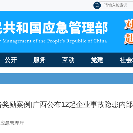
公开
服务
互动
党建
社会
告奖励案例]广西公布12起企业事故隐患内
西应急管理厅