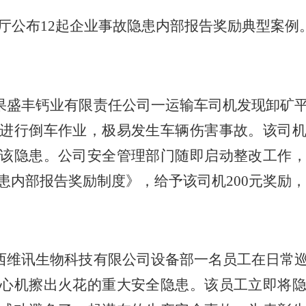
厅公布
12
起企业事故隐患内部报告奖励典型案例
果盛丰钙业有限责任公司一运输车司机发现卸矿
进行倒车作业，极易发生车辆伤害事故。该司
该隐患。公司安全管理部门随即启动整改工作
患内部报告奖励制度》，给予该司机
200
元奖励，
西维讯生物科技有限公司设备部一名员工在日常
心机擦出火花的重大安全隐患。该员工立即将