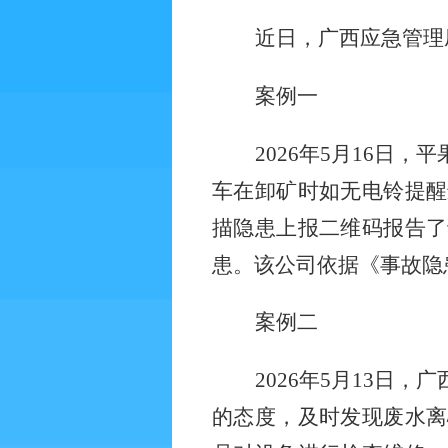
近日，广西应急管理
案例一
2026
年
5
月
16
日，平
车在卸矿时如无电铃提醒
描隐患上报二维码报告了
患。该公司依据《事故隐
案例二
2026
年
5
月
13
日，广
的态度，及时发现废水离