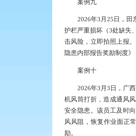
案例九
2026
年
3
月
25
日，田
护栏严重损坏（
3
处缺失
击风险，立即拍照上报。
隐患内部报告奖励制度》
案例十
2026
年
3
月
3
日，广西
机风筒打折，造成通风风
安全隐患。该员工及时向
风风阻，恢复作业面正
励。