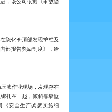
先进，该公司依据《事故隐
工在陈化仓顶部发现护栏及
患内部报告奖励制度》，给
场压滤作业现场，发现存在
瓶绑扎在一起，倾斜靠墙壁
司《安全生产奖惩实施细